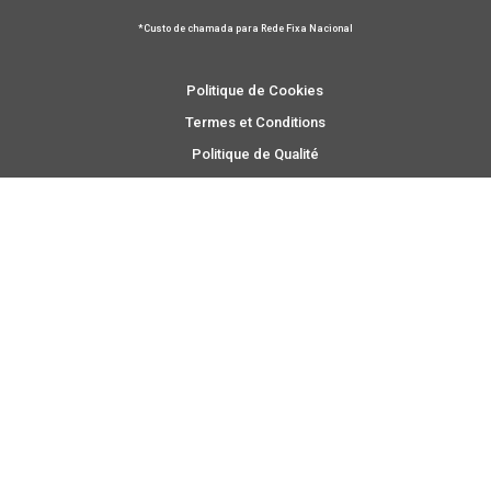
*Custo de chamada para Rede Fixa Nacional
Politique de Cookies
Termes et Conditions
Politique de Qualité
Livre de Réclamation
Maintenez le contact
TÉLÉCHARGER CATALOGUE
*
En vous inscrivant, vous acceptez notre
Politique de Cookies
.