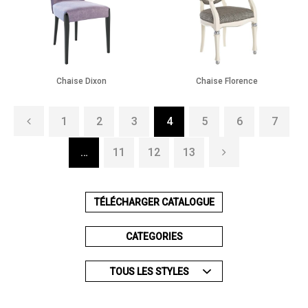
Chaise Dixon
Chaise Florence
1
2
3
4
5
6
7
…
11
12
13
TÉLÉCHARGER CATALOGUE
CATEGORIES
TOUS LES STYLES