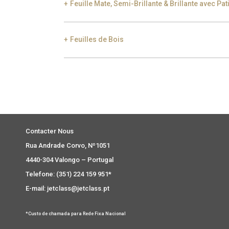
Feuille Mate, Semi-Brillante & Brillante avec Pat
Smoke
Gold
Ch
Feuilles de Bois
Gold
Aged Gold
Ebony
Exotic Wood
Choc
Contacter Nous
Rua Andrade Corvo, Nº1051
4440-304 Valongo – Portugal
Telefone: (351) 224 159 951*
E-mail: jetclass@jetclass.pt
*Custo de chamada para Rede Fixa Nacional