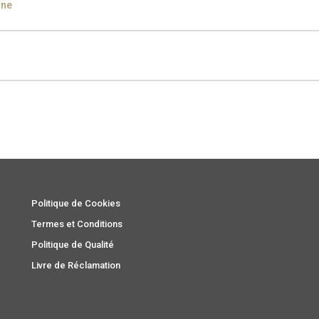
ine
ampagne
Silver
Silver
Aged Silver
Champagne
Aged Cham
olate Oak
Walnut
Oak
Politique de Cookies
Termes et Conditions
Politique de Qualité
Livre de Réclamation