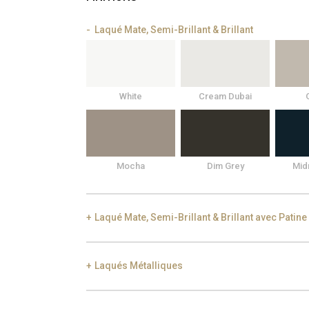
Laqué Mate, Semi-Brillant & Brillant
White
Cream Dubai
Mocha
Dim Grey
Mid
Laqué Mate, Semi-Brillant & Brillant avec Patine
Laqués Métalliques
Black Silver Lead
Aged Gold
Gol