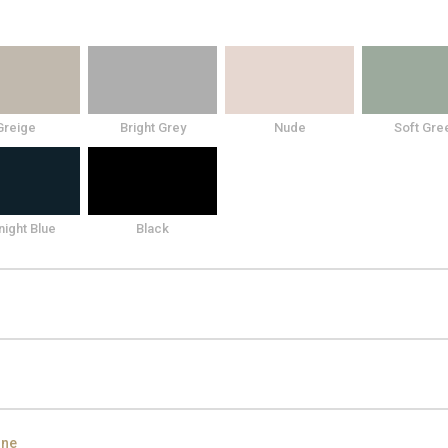
Greige
Bright Grey
Nude
Soft Gre
night Blue
Black
den Black
ine