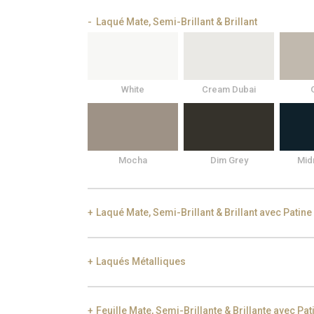
Laqué Mate, Semi-Brillant & Brillant
White
Cream Dubai
Mocha
Dim Grey
Mid
Laqué Mate, Semi-Brillant & Brillant avec Patine
Laqués Métalliques
Black Silver Lead
Aged Gold
Gol
Feuille Mate, Semi-Brillante & Brillante avec Pat