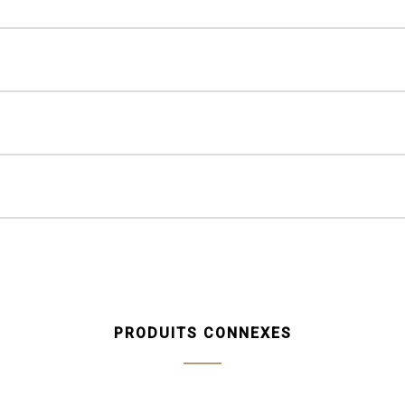
ampagne
Silver
Silver
Aged Silver
Champagne
Aged Cham
olate Oak
Walnut
Oak
n Metal
Raw
n Metal
Raw
PRODUITS CONNEXES