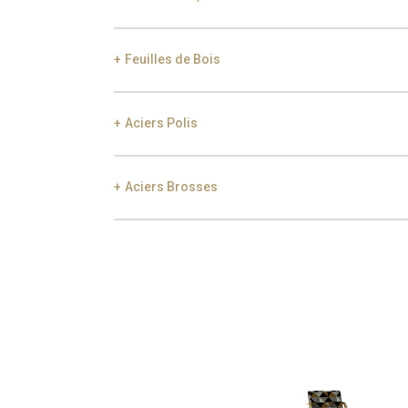
Smoke
Gold
Ch
Feuilles de Bois
Gold
Aged Gold
Aciers Polis
Ebony
Exotic Wood
Choc
Aciers Brosses
Gold
Champagne
Gu
Gold
Champagne
Gu