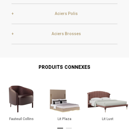
Black Silver Lead
Aged Gold
Aciers Polis
Smoke
Gold
Golden Black
Aciers Brosses
Gold
Champagne
Champagne
Silver
Gold
Champagne
PRODUITS CONNEXES
Gun Metal
Raw
Gun Metal
Raw
Fauteuil Collins
Lit Plaza
Lit Lust