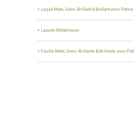
Laqué Mate, Semi-Brillant & Brillant avec Patine
Laqués Métalliques
Black Silver Lead
Aged Gold
Gol
Feuille Mate, Semi-Brillante & Brillante avec Pat
Smoke
Gold
Ch
Gold
Aged Gold