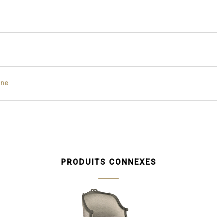
den Black
ine
ampagne
Silver
Silver
Aged Silver
Champagne
Aged Cham
PRODUITS CONNEXES