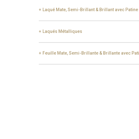
Laqué Mate, Semi-Brillant & Brillant avec Patine
Laqués Métalliques
Black Silver Lead
Aged Gold
Gol
Feuille Mate, Semi-Brillante & Brillante avec Pat
Smoke
Gold
Ch
Gold
Aged Gold