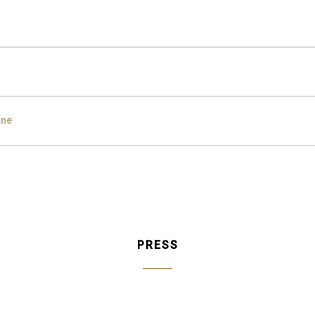
den Black
ine
ampagne
Silver
Silver
Aged Silver
Champagne
Aged Cham
PRESS