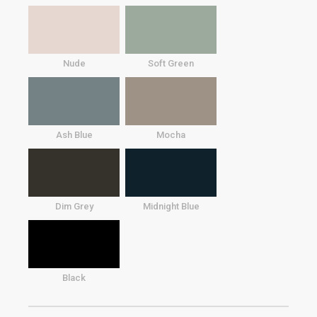
Nude
Soft Green
Ash Blue
Mocha
Dim Grey
Midnight Blue
Black