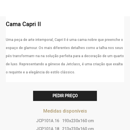
Cama Capri II
Uma peça de arte intemporal, Capri II é uma cama nobre que preenche o
espaço de glamour. Os mais diferentes detalhes como a talha nos seus
pés transformam-na na solução perfeita para a decoração de um quarto
de luxo. Representando a génese da Jetclass, é uma criação que exalta
o requinte e a elegância do estilo clássico.
PEDIR PREÇO
Medidas disponíveis
JCP101A.16
193x230x160 cm
JCP101A.18
213x230x160 cm