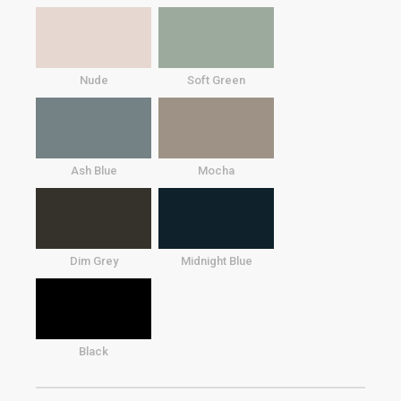
Nude
Soft Green
Ash Blue
Mocha
Dim Grey
Midnight Blue
Black