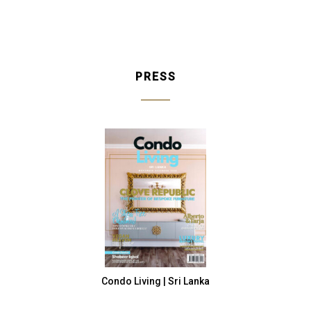
n Metal
Raw
PRESS
Condo Living | Sri Lanka