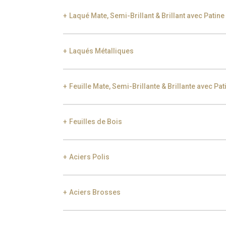
Laqué Mate, Semi-Brillant & Brillant avec Patine
Laqués Métalliques
Black Silver Lead
Aged Gold
Gol
Feuille Mate, Semi-Brillante & Brillante avec Pat
Smoke
Gold
Ch
Feuilles de Bois
Gold
Aged Gold
Aciers Polis
Ebony
Exotic Wood
Choc
Aciers Brosses
Gold
Champagne
Gu