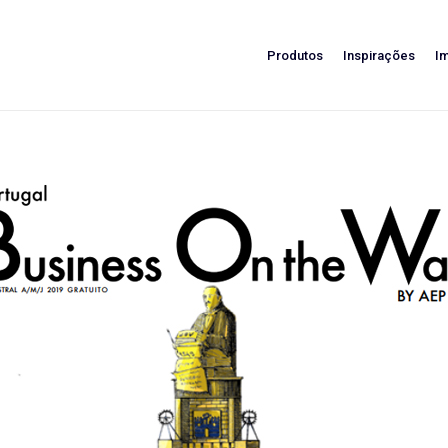
Produtos
Inspirações
I
Business On the Way | Portugal