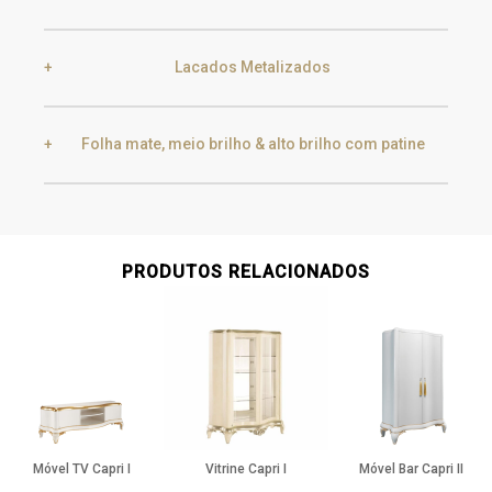
Lacados Metalizados
Black Silver Lead
Aged Gold
Folha mate, meio brilho & alto brilho com patine
Smoke
Gold
Golden Black
Gold
Aged Gold
PRODUTOS RELACIONADOS
Champagne
Silver
Silver
Aged Silver
Móvel TV Capri I
Vitrine Capri I
Móvel Bar Capri II
Champagne
Aged Champagne