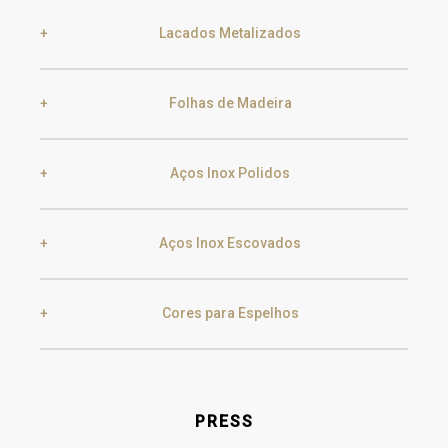
Lacados Metalizados
Black Silver Lead
Aged Gold
Folhas de Madeira
Smoke
Gold
Golden Black
Aços Inox Polidos
Ebony
Exotic Wood
Champagne
Silver
Aços Inox Escovados
Gold
Champagne
Chocolate Oak
Walnut
Cores para Espelhos
Gold
Champagne
Gun Metal
Raw
Oak
Transparent
Grey
PRESS
Gun Metal
Raw