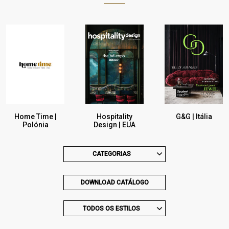
Bronze
Home Time |
Hospitality
G&G | Itália
Polónia
Design | EUA
CATEGORIAS
DOWNLOAD CATÁLOGO
TODOS OS ESTILOS