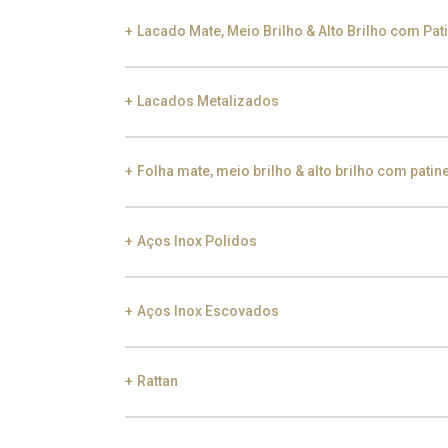
Lacado Mate, Meio Brilho & Alto Brilho com Pat
Lacados Metalizados
Black Silver Lead
Aged Gold
Gol
Folha mate, meio brilho & alto brilho com patin
Smoke
Gold
Ch
Aços Inox Polidos
Gold
Aged Gold
Aços Inox Escovados
Gold
Champagne
Gu
Rattan
Gold
Champagne
Gu