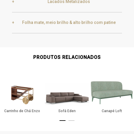
Lacados Metalizados
Black Silver Lead
Aged Gold
Folha mate, meio brilho & alto brilho com patine
Smoke
Gold
Golden Black
Gold
Aged Gold
PRODUTOS RELACIONADOS
Champagne
Silver
Silver
Aged Silver
Carrinho de Chá Enzo
Sofá Eden
Canapé Loft
Champagne
Aged Champagne