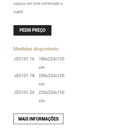
espaço um look sofisticado e
subtil.
PEDIR PREÇO
Medidas disponíveis
JED101.16
180x224x130
cm
JED101.18
200x224x130
cm
JED101.20
220x224x130
cm
MAIS INFORMAÇÕES