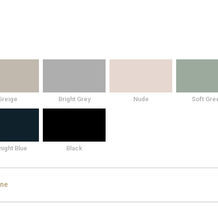
Greige
Bright Grey
Nude
Soft Gre
night Blue
Black
ine