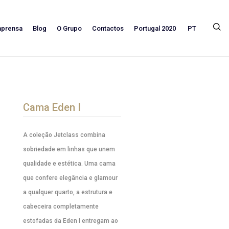
PT
mprensa
Blog
O Grupo
Contactos
Portugal 2020
Cama Eden I
A coleção Jetclass combina
sobriedade em linhas que unem
qualidade e estética. Uma cama
que confere elegância e glamour
a qualquer quarto, a estrutura e
cabeceira completamente
estofadas da Eden I entregam ao