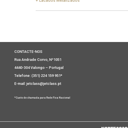
Lacados Metalizados
Black Silver Lead
Aged Gold
Gol
Smoke
Gold
Ch
CONTACTE-NOS
Rua Andrade Corvo, Nº1051
4440-304 Valongo – Portugal
Telefone: (351) 224 159 951*
E-mail: jetclass@jetclass.pt
*Custo de chamada para Rede Fixa Nacional