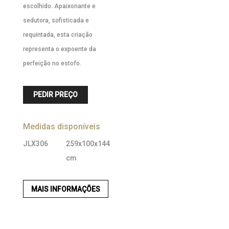
escolhido. Apaixonante e
sedutora, sofisticada e
requintada, esta criação
representa o expoente da
perfeição no estofo.
PEDIR PREÇO
Medidas disponíveis
JLX306
259x100x144
cm
MAIS INFORMAÇÕES