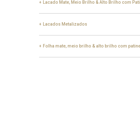
Lacado Mate, Meio Brilho & Alto Brilho com Pat
Lacados Metalizados
Black Silver Lead
Aged Gold
Gol
Folha mate, meio brilho & alto brilho com patin
Smoke
Gold
Ch
Gold
Aged Gold