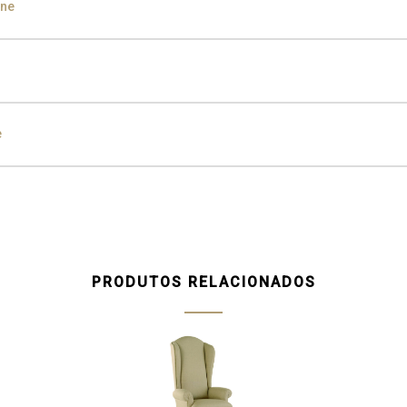
ine
den Black
e
ampagne
Silver
Silver
Aged Silver
Champagne
Aged Cham
PRODUTOS RELACIONADOS