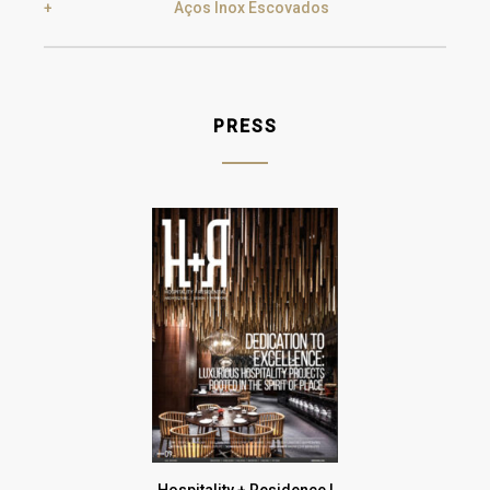
Aços Inox Escovados
Gold
Champagne
PRESS
Gun Metal
Raw
Hospitality + Residence |