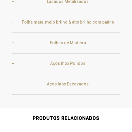
Lacados Metalizados
Black Silver Lead
Aged Gold
Folha mate, meio brilho & alto brilho com patine
Smoke
Gold
Golden Black
Folhas de Madeira
Gold
Aged Gold
Champagne
Silver
Aços Inox Polidos
Ebony
Exotic Wood
Silver
Aged Silver
Aços Inox Escovados
Gold
Champagne
Chocolate Oak
Walnut
Champagne
Aged Champagne
Gold
Champagne
PRODUTOS RELACIONADOS
Gun Metal
Raw
Oak