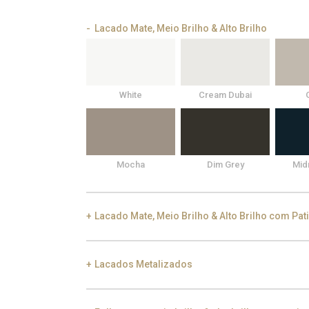
Lacado Mate, Meio Brilho & Alto Brilho
White
Cream Dubai
Mocha
Dim Grey
Mid
Lacado Mate, Meio Brilho & Alto Brilho com Pat
Lacados Metalizados
Black Silver Lead
Aged Gold
Gol