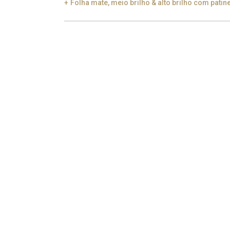
Folha mate, meio brilho & alto brilho com patin
Smoke
Gold
Ch
Gold
Aged Gold