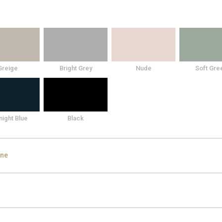
Greige
Bright Grey
Nude
Soft Gre
night Blue
Black
ine
den Black