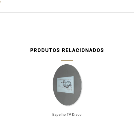
e
ampagne
Silver
Silver
Aged Silver
Champagne
Aged Cham
PRODUTOS RELACIONADOS
Espelho TV Disco