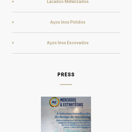
Lacados Metalizados
Black Silver Lead
Aged Gold
Aços Inox Polidos
Smoke
Gold
Golden Black
Aços Inox Escovados
Gold
Champagne
Champagne
Silver
Gold
Champagne
PRESS
Gun Metal
Raw
Gun Metal
Raw