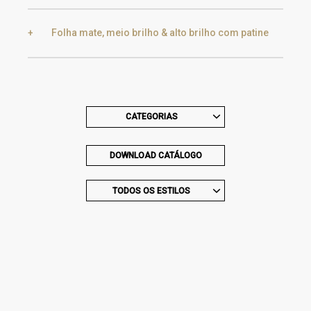
Black Silver Lead
Aged Gold
Folha mate, meio brilho & alto brilho com patine
Smoke
Gold
Golden Black
Gold
Aged Gold
CATEGORIAS
Champagne
Silver
DOWNLOAD CATÁLOGO
Silver
Aged Silver
TODOS OS ESTILOS
Champagne
Aged Champagne