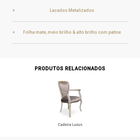
Lacados Metalizados
Black Silver Lead
Aged Gold
Folha mate, meio brilho & alto brilho com patine
Smoke
Gold
Golden Black
Gold
Aged Gold
PRODUTOS RELACIONADOS
Champagne
Silver
Silver
Aged Silver
Cadeira Luxus
Champagne
Aged Champagne