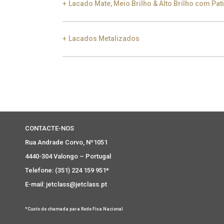
Lacado Mate, Meio Brilho & Alto Brilho com Pat
Lacados Metalizados
Black Silver Lead
Aged Gold
Gol
Smoke
Gold
Ch
CONTACTE-NOS
Rua Andrade Corvo, Nº1051
4440-304 Valongo – Portugal
Telefone: (351) 224 159 951*
E-mail: jetclass@jetclass.pt
*Custo de chamada para Rede Fixa Nacional