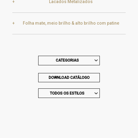
Lacados Metalizados
Black Silver Lead
Aged Gold
Folha mate, meio brilho & alto brilho com patine
Smoke
Gold
Golden Black
Gold
Aged Gold
CATEGORIAS
Champagne
Silver
DOWNLOAD CATÁLOGO
Silver
Aged Silver
TODOS OS ESTILOS
Champagne
Aged Champagne