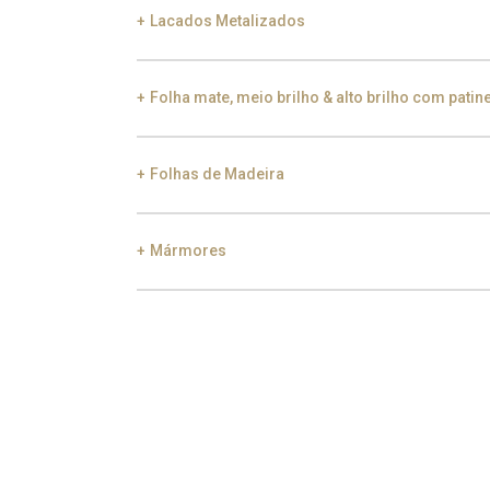
Lacados Metalizados
Black Silver Lead
Aged Gold
Gol
Folha mate, meio brilho & alto brilho com patin
Smoke
Gold
Ch
Folhas de Madeira
Gold
Aged Gold
Mármores
Ebony
Exotic Wood
Choc
Carrara
Nero Marquina
E