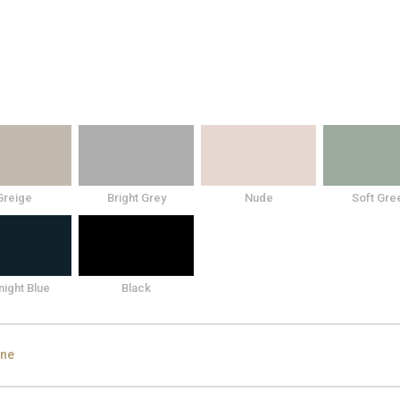
Greige
Bright Grey
Nude
Soft Gre
night Blue
Black
ine