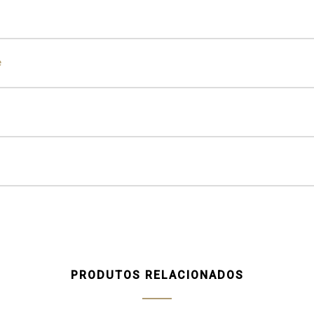
den Black
e
ampagne
Silver
Silver
Aged Silver
Champagne
Aged Cham
olate Oak
Walnut
Oak
stremoz
Emperador Dark
PRODUTOS RELACIONADOS