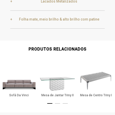
Lacados Metalizados
Black Silver Lead
Aged Gold
Folha mate, meio brilho & alto brilho com patine
Smoke
Gold
Golden Black
Gold
Aged Gold
PRODUTOS RELACIONADOS
Champagne
Silver
Silver
Aged Silver
Sofá Da Vinci
Mesa de Jantar Triny II
Mesa de Centro Triny I
Champagne
Aged Champagne