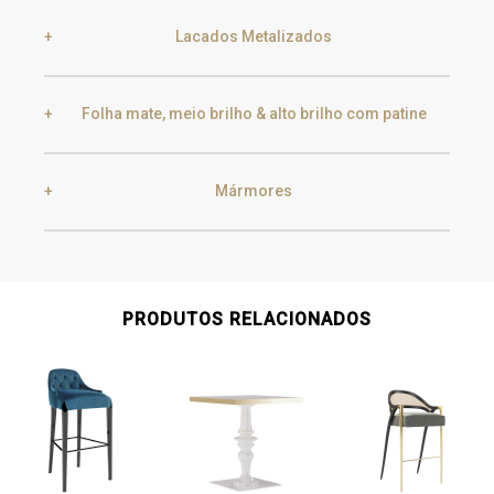
Lacados Metalizados
Black Silver Lead
Aged Gold
Folha mate, meio brilho & alto brilho com patine
Smoke
Gold
Golden Black
Mármores
Gold
Aged Gold
Champagne
Silver
Carrara
Nero Marquina
PRODUTOS RELACIONADOS
Silver
Aged Silver
Estremoz
Emperador Dark
Champagne
Aged Champagne