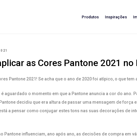
Produtos
Inspirações
I
2021
plicar as Cores Pantone 2021 no D
res Pantone 2021! Se acha que o ano de 2020 foi atípico, o que tem a
 é aguardado o momento em que a Pantone anuncia a cor do ano. P
Pantone decidiu que era altura de passar uma mensagem de força e fe
 está a pensar como conjugar estes tons nas suas decorações de in
o Pantone influenciam, ano após ano, as decisões de compra em vár