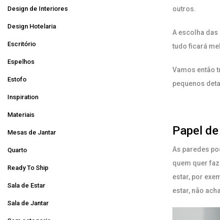
Design de Interiores
outros.
Design Hotelaria
A escolha das 
Escritório
tudo ficará me
Espelhos
Vamos então tr
Estofo
pequenos detal
Inspiration
Materiais
Papel de
Mesas de Jantar
As paredes po
Quarto
quem quer faze
Ready To Ship
estar, por exe
Sala de Estar
estar, não ach
Sala de Jantar