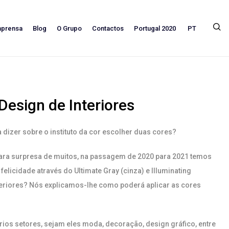
PT
mprensa
Blog
O Grupo
Contactos
Portugal 2020
esign de Interiores
 dizer sobre o instituto da cor escolher duas cores?
ara surpresa de muitos, na passagem de 2020 para 2021 temos
licidade através do Ultimate Gray (cinza) e Illuminating
teriores? Nós explicamos-lhe como poderá aplicar as cores
ios setores, sejam eles moda, decoração, design gráfico, entre