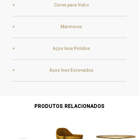
Golden Black
Cores para Vidro
Ebony
Exotic Wood
Champagne
Silver
Mármores
Bronze
Frosted Bronze
Chocolate Oak
Walnut
Aços Inox Polidos
Carrara
Nero Marquina
Grey
Frosted Grey
Aços Inox Escovados
Oak
Gold
Champagne
Estremoz
Emperador Dark
Transparent
Frosted Transparent
Gold
Champagne
PRODUTOS RELACIONADOS
Gun Metal
Raw
Pure
Gun Metal
Raw