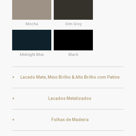
Mocha
Dim Grey
Midnight Blue
Black
Lacado Mate, Meio Brilho & Alto Brilho com Patine
Lacados Metalizados
Black Silver Lead
Aged Gold
Folhas de Madeira
Smoke
Gold